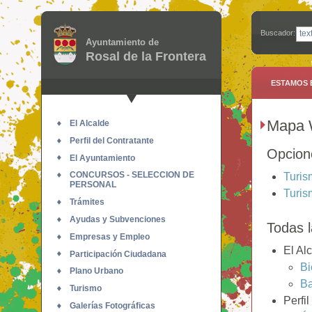
Buscador:
Ayuntamiento de
Rosal de la Frontera
ESTAMOS 
Mapa
El Alcalde
Perfil del Contratante
Opcion
El Ayuntamiento
CONCURSOS - SELECCION DE
Turis
PERSONAL
Turis
Trámites
Ayudas y Subvenciones
Todas 
Empresas y Empleo
El Al
Participación Ciudadana
Bi
Plano Urbano
B
Turismo
Perfil
Galerías Fotográficas