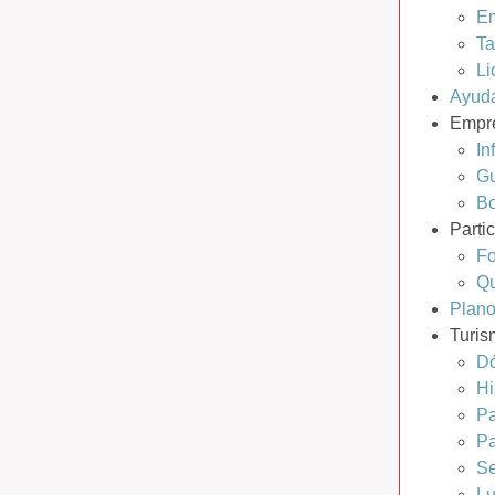
Em
Ta
Li
Ayud
Empr
In
Gu
Bo
Parti
Fo
Qu
Plan
Turis
D
Hi
Pa
Pa
S
Lu