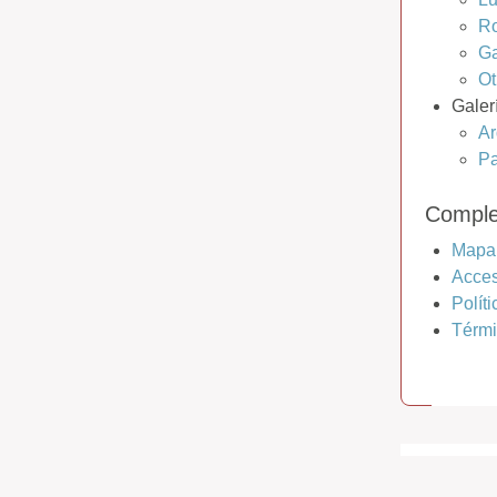
Ro
Ga
Ot
Galer
Ar
Pa
Compl
Mapa
Acces
Polít
Térmi