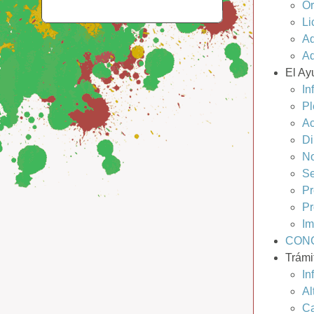
Ór
Li
Ad
Ad
El Ay
In
Pl
Ac
Di
No
Se
Pr
Pr
Im
CONC
Trámi
In
Al
Ca