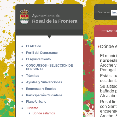
Buscador:
Ayuntamiento de
Rosal de la Frontera
ESTAMOS 
Dónde 
El Alcalde
Perfil del Contratante
El munic
El Ayuntamiento
noroeste
Aroche y
CONCURSOS - SELECCION DE
PERSONAL
Portugal.
Está situ
Trámites
occident
Ayudas y Subvenciones
Su altitu
Empresas y Empleo
bañado po
Participación Ciudadana
Alcalabo
Rosal lim
Plano Urbano
con Sant
Turismo
encuentr
Dónde estamos
Aroche, 