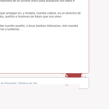
ispondrá de un acceso único para actualizar sus datos e
 que arraigan en, y modela, nuestra cultura, es un derecho de
ctos, sueños e ilusiones de futuro que nos unen.
tar nuestro pueblo, a tocar piedras milenarias, vivir nuestra
anas y lusitanas…
a de Privacidad
|
Términos de Uso