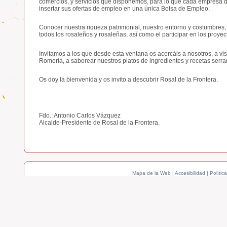
comercios, y servicios que disponemos, para lo que cada empresa d
insertar sus ofertas de empleo en una única Bolsa de Empleo.
Conocer nuestra riqueza patrimonial, nuestro entorno y costumbres,
todos los rosaleños y rosaleñas, así como el participar en los proye
Invitamos a los que desde esta ventana os acercáis a nosotros, a visi
Romería, a saborear nuestros platos de ingredientes y recetas serr
Os doy la bienvenida y os invito a descubrir Rosal de la Frontera.
Fdo.: Antonio Carlos Vázquez
Alcalde-Presidente de Rosal de la Frontera.
Mapa de la Web
|
Accesibilidad
|
Polític