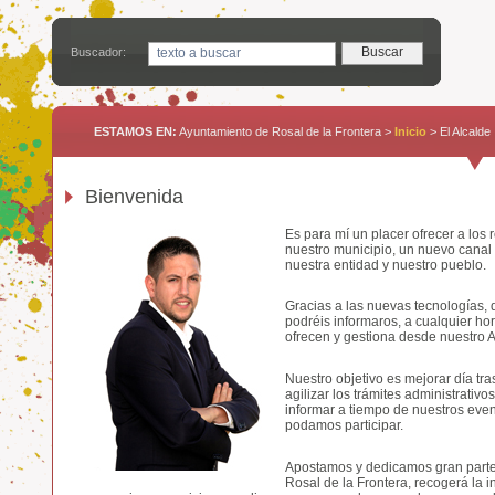
Buscador:
ESTAMOS EN:
Ayuntamiento de Rosal de la Frontera >
Inicio
> El Alcalde
Bienvenida
Es para mí un placer ofrecer a los
nuestro municipio, un nuevo canal 
nuestra entidad y nuestro pueblo.
Gracias a las nuevas tecnologías,
podréis informaros, a cualquier ho
ofrecen y gestiona desde nuestro 
Nuestro objetivo es mejorar día tras
agilizar los trámites administrativ
informar a tiempo de nuestros event
podamos participar.
Apostamos y dedicamos gran parte
Rosal de la Frontera, recogerá la 