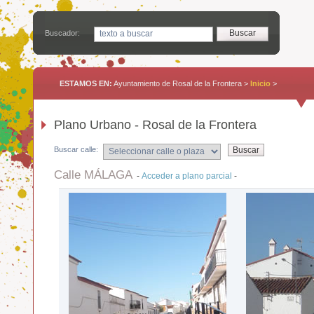
Buscador:
ESTAMOS EN:
Ayuntamiento de Rosal de la Frontera >
Inicio
>
Plano Urbano - Rosal de la Frontera
Buscar calle:
Calle MÁLAGA
-
Acceder a plano parcial
-